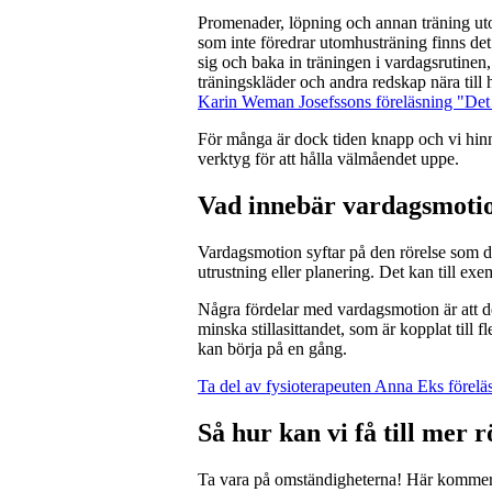
Promenader, löpning och annan träning utom
som inte föredrar utomhusträning finns det j
sig och baka in träningen i vardagsrutinen, 
träningskläder och andra redskap nära till 
Karin Weman Josefssons föreläsning "Det 
För många är dock tiden knapp och vi hinne
verktyg för att hålla välmåendet uppe.
Vad innebär vardagsmoti
Vardagsmotion syftar på den rörelse som du 
utrustning eller planering. Det kan till exem
Några fördelar med vardagsmotion är att det 
minska stillasittandet, som är kopplat till f
kan börja på en gång.
Ta del av fysioterapeuten Anna Eks förelä
Så hur kan vi få till mer
Ta vara på omständigheterna! Här kommer 7