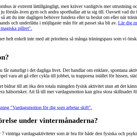
hus är extremt lättillgängligt, men kräver vanligtvis mer utrustning oc
u förstås även gym och andra sporthallar att ta sig till. Oavsett vad du fö
så att du inte dagligen behöver fundera eller ta beslut om eller när tränin
hands och underlätta i möjligaste mån för att passet ska bli av.
Lär dig m
magiska pillret".
r helt enkelt inte med att prioritera så många träningspass som vi önsk
on?
får naturligt i det dagliga livet. Det handlar om enklare, spontana akti
pel vara att gå eller cykla till jobbet, ta trapporna istället för hissen, st
bidrar till att öka den totala mängden fysisk aktivitet utan att det känns 
lera hälsorisker. Att få till mer vardagsmotion kan göra stora skillnader f
sning "Vardagsmotion för dig som arbetar skift".
 rörelse under vintermånaderna?
 vintriga vardagsaktiviteter som är bra för både den fysiska och psykis