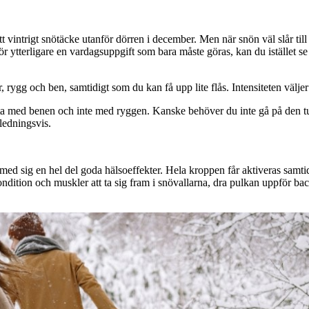
 ett vintrigt snötäcke utanför dörren i december. Men när snön väl slår til
ör ytterligare en vardagsuppgift som bara måste göras, kan du istället se det
ygg och ben, samtidigt som du kan få upp lite flås. Intensiteten väljer 
fta med benen och inte med ryggen. Kanske behöver du inte gå på den tu
ledningsvis.
med sig en hel del goda hälsoeffekter. Hela kroppen får aktiveras samtid
ndition och muskler att ta sig fram i snövallarna, dra pulkan uppför bac