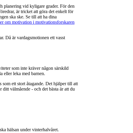
h planering vid kyligare grader. För den
redrar, är tricket att göra det enkelt för
gen ska ske. Se till att ha dina
er om motivation i motivationsforskaren
ar. Då är vardagsmotionen ett vasst
viteter som inte kräver någon särskild
äda eller leka med barnen.
som ett stort åtagande. Det hjälper till att
ör ditt välmående - och det bästa är att du
ka hälsan under vinterhalvåret.