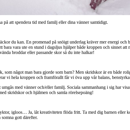
a på att spendera tid med familj eller dina vänner samtidigt.
räckor du kan. En promenad på snöigt underlag kräver mer energi och b
tt bara vara ute en stund i dagsljus hjälper både kroppen och sinnet att må
vända broddar eller passande skor så du inte halkar!
k, som något man bara gjorde som barn? Men skridskor är en både rolig o
erar vi hela kroppen och framförallt får vi öva upp vår balans, benstyrk
å att umgås med vänner och/eller familj. Sociala sammanhang i sig har vis
På med skridskor och hjälmen och samla rörelsepoäng!
ktor, igloos… Ja, låt kreativiteten flöda fritt. Ta med dig barnen eller
 somna gott därefter.