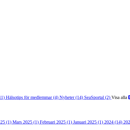
(11)
Hälsotips för medlemmar (4)
Nyheter (14)
SeaSportal (2)
Visa alla
025 (1)
Mars 2025 (1)
Februari 2025 (1)
Januari 2025 (1)
2024 (14)
202