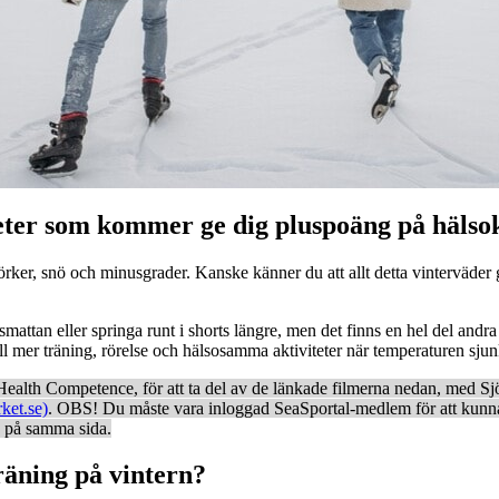
teter som kommer ge dig pluspoäng på hälsok
, snö och minusgrader. Kanske känner du att allt detta vinterväder gör 
attan eller springa runt i shorts längre, men det finns en hel del andra 
till mer träning, rörelse och hälsosamma aktiviteter när temperaturen sjun
Health Competence, för att ta del av de länkade filmerna nedan, med S
rket.se)
. OBS! Du måste vara inloggad SeaSportal-medlem för att kunn
n på samma sida.
räning på vintern?