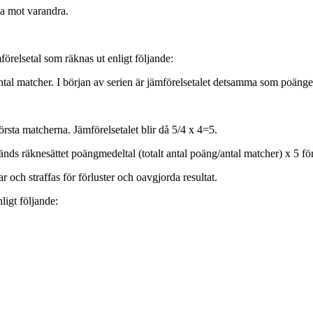
la mot varandra.
förelsetal som räknas ut enligt följande:
al matcher. I början av serien är jämförelsetalet detsamma som poängen
rsta matcherna. Jämförelsetalet blir då 5/4 x 4=5.
änds räknesättet poängmedeltal (totalt antal poäng/antal matcher) x 5 för
ar och straffas för förluster och oavgjorda resultat.
ligt följande: