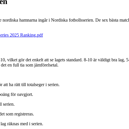
ien
e nordiska hamnarna ingår i Nordiska fotbollsserien. De sex bästa matche
Series 2025 Ranking.pdf
-10, vilket gör det enkelt att se lagets standard. 8-10 är väldigt bra lag, 
det en full tia som jämförelsetal.
att ha rätt till totalseger i serien.
poäng för oavgjort.
l serien.
det som registreras.
lag räknas med i serien.