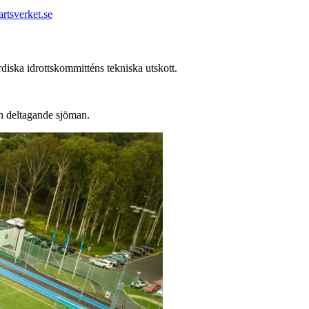
rtsverket.se
diska idrottskommitténs tekniska utskott.
ch deltagande sjöman.