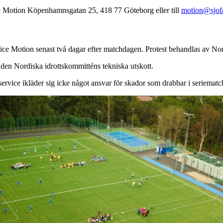
ce Motion Köpenhamnsgatan 25, 418 77 Göteborg eller till
motion@sjofa
vice Motion senast två dagar efter matchdagen. Protest behandlas av Nor
 den Nordiska idrottskommitténs tekniska utskott.
ervice ikläder sig icke något ansvar för skador som drabbar i seriemat