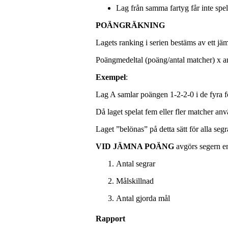
Lag från samma fartyg får inte spe
POÄNGRÄKNING
Lagets ranking i serien bestäms av ett jäm
Poängmedeltal (poäng/antal matcher) x ant
Exempel
:
Lag A samlar poängen 1-2-2-0 i de fyra fö
Då laget spelat fem eller fler matcher anv
Laget ”belönas” på detta sätt för alla segr
VID JÄMNA POÄNG
avgörs segern en
Antal segrar
Målskillnad
Antal gjorda mål
Rapport