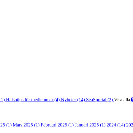
(11)
Hälsotips för medlemmar (4)
Nyheter (14)
SeaSportal (2)
Visa alla
025 (1)
Mars 2025 (1)
Februari 2025 (1)
Januari 2025 (1)
2024 (14)
202