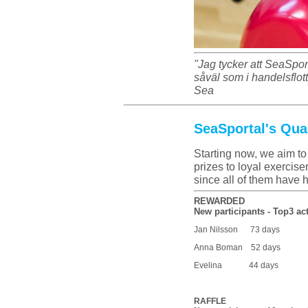
"Jag tycker att SeaSpor
såväl som i handelsflott
Sea
SeaSportal's Qua
Starting now, we aim to
prizes to loyal exercise
since all of them have 
REWARDED
New participants - Top3 ac
Jan Nilsson 73 days
Anna Boman 52 days
Evelina 44 days
RAFFLE