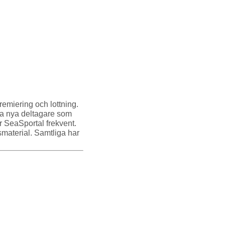
remiering och lottning.
era nya deltagare som
r SeaSportal frekvent.
nsmaterial. Samtliga har