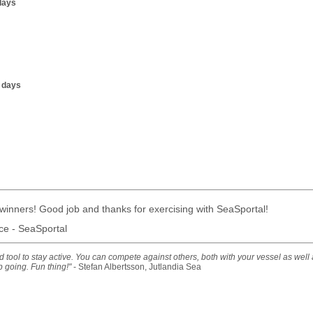
days
e days
 winners! Good job and thanks for exercising with SeaSportal!
ce - SeaSportal
od tool to stay active. You can compete against others, both with your vessel as well
p going. Fun thing!"
- Stefan Albertsson, Jutlandia Sea