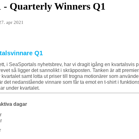
 - Quarterly Winners Q1
27. apr 2021
talsvinnare Q1
t, i SeaSportals nyhetsbrev, har vi dragit igång en kvartalsvis p
brevet så ligger det sannolikt i skräpposten. Tanken är att premi
kvartalet samt lotta ut priser till trogna motionärer som använde
 är det nedanstående vinnare som får ta emot en t-shirt i funktio
ar under kvartalet.
aktiva dagar
r
r
r