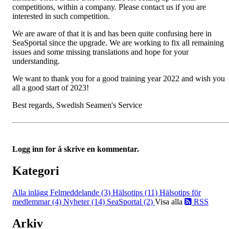
competitions, within a company. Please contact us if you are
interested in such competition.
We are aware of that it is and has been quite confusing here in
SeaSportal since the upgrade. We are working to fix all remaining
issues and some missing translations and hope for your
understanding.
We want to thank you for a good training year 2022 and wish you
all a good start of 2023!
Best regards, Swedish Seamen's Service
Logg inn for å skrive en kommentar.
Kategori
Alla inlägg
Felmeddelande (3)
Hälsotips (11)
Hälsotips för
medlemmar (4)
Nyheter (14)
SeaSportal (2)
Visa alla
RSS
Arkiv