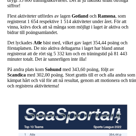
drygt 35 800 träningsaktiviteter. Det är ju faktiskt smått otroliga
siffror!
Flest aktiviteter utfördes av lagen
Gotland
och
Ramona
, som
registrerat 1 654 respektive 1 514 aktiviteter under året. För att
vinna, krävs dock att så många som möjligt i laget är aktiva och
bidrar till poängsamlandet.
Det lyckades
Atle
bäst med, vilket gav laget 354,44 poäng och
förstaplatsen. De nio aktiva deltagarna i laget har bland annat
registrerat att de rört sig 5 332 km och en träningstid på 81 443
minuter totalt. Det är sannerligen inte illa!
På andra plats kom
Solsund
med 343,60 poäng, följt av
Scandica
med 302,00 poäng. Stort grattis till er och alla andra som
kämpat hårt och väl för att nå resultat, genom att motionera och trä
och registrera aktiviteterna!