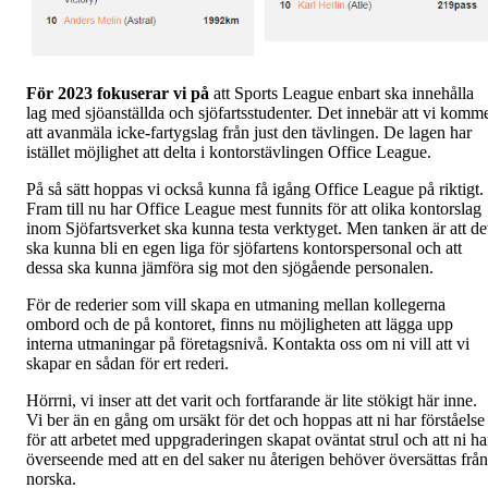
För 2023 fokuserar vi på
att Sports League enbart ska innehålla
lag med sjöanställda och sjöfartsstudenter. Det innebär att vi komm
att avanmäla icke-fartygslag från just den tävlingen. De lagen har
istället möjlighet att delta i kontorstävlingen Office League.
På så sätt hoppas vi också kunna få igång Office League på riktigt.
Fram till nu har Office League mest funnits för att olika kontorslag
inom Sjöfartsverket ska kunna testa verktyget. Men tanken är att de
ska kunna bli en egen liga för sjöfartens kontorspersonal och att
dessa ska kunna jämföra sig mot den sjögående personalen.
För de rederier som vill skapa en utmaning mellan kollegerna
ombord och de på kontoret, finns nu möjligheten att lägga upp
interna utmaningar på företagsnivå. Kontakta oss om ni vill att vi
skapar en sådan för ert rederi.
Hörrni, vi inser att det varit och fortfarande är lite stökigt här inne.
Vi ber än en gång om ursäkt för det och hoppas att ni har förståelse
för att arbetet med uppgraderingen skapat oväntat strul och att ni ha
överseende med att en del saker nu återigen behöver översättas från
norska.