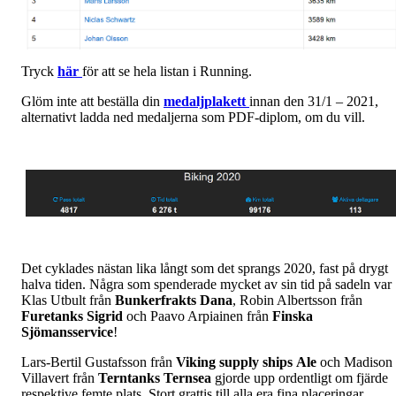
Tryck
här
för att se hela listan i Running.
Glöm inte att beställa din
medaljplakett
innan den 31/1 – 2021,
alternativt ladda ned medaljerna som PDF-diplom, om du vill.
Det cyklades nästan lika långt som det sprangs 2020, fast på drygt
halva tiden. Några som spenderade mycket av sin tid på sadeln var
Klas Utbult från
Bunkerfrakts
Dana
, Robin Albertsson från
Furetanks
Sigrid
och Paavo Arpiainen från
Finska
Sjömansservice
!
Lars-Bertil Gustafsson från
Viking supply ships
Ale
och Madison
Villavert från
Terntanks
Ternsea
gjorde upp ordentligt om fjärde
respektive femte plats. Stort grattis till alla era fina placeringar