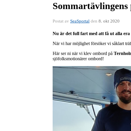
Sommartävlingens pr
Postat av
SeaSportal
den
8. okt 2020
Nu är det full fart med att få ut alla e
När vi har möjlighet försöker vi såklart t
Här ser ni när vi klev ombord på
Ternhol
sjöfolksmotionärer ombord!