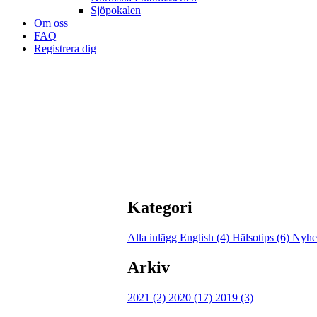
Sjöpokalen
Om oss
FAQ
Registrera dig
Kategori
Alla inlägg
English (4)
Hälsotips (6)
Nyhet
Arkiv
2021 (2)
2020 (17)
2019 (3)