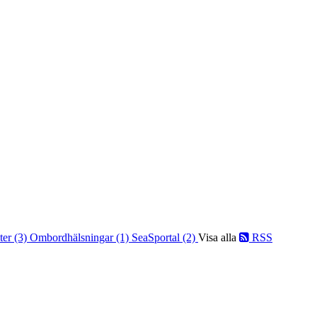
er (3)
Ombordhälsningar (1)
SeaSportal (2)
Visa alla
RSS