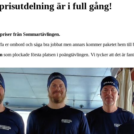
isutdelning är i full gång!
ra priser från Sommartävlingen.
räffa er ombord och säga bra jobbat men annars kommer paketet hem till 
m
som plockade första platsen i poängtävlingen. Vi tycker att det är fanta