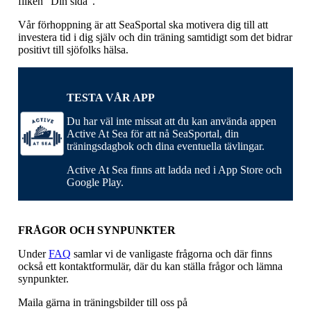
fliken ”Din sida”.
Vår förhoppning är att SeaSportal ska motivera dig till att
investera tid i dig själv och din träning samtidigt som det bidrar
positivt till sjöfolks hälsa.
TESTA VÅR APP
Du har väl inte missat att du kan använda appen
Active At Sea för att nå SeaSportal, din
träningsdagbok och dina eventuella tävlingar.
Active At Sea finns att ladda ned i App Store och
Google Play.
FRÅGOR OCH SYNPUNKTER
Under
FAQ
samlar vi de vanligaste frågorna och där finns
också ett kontaktformulär, där du kan ställa frågor och lämna
synpunkter.
Maila gärna in träningsbilder till oss på