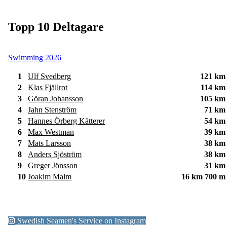
Topp 10 Deltagare
Swimming 2026
1
Ulf Svedberg
121 km
2
Klas Fjällrot
114 km
3
Göran Johansson
105 km
4
Jahn Stenström
71 km
5
Hannes Örberg Kätterer
54 km
6
Max Westman
39 km
7
Mats Larsson
38 km
8
Anders Sjöström
38 km
9
Greger Jönsson
31 km
10
Joakim Malm
16 km 700 m
Swedish Seamen's Service on Instagram