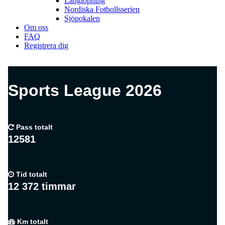
Långlöpning
Nordiska Fotbollsserien
Sjöpokalen
Om oss
FAQ
Registrera dig
Sports League 2026
Pass totalt
12581
Tid totalt
12 372 timmar
Km totalt