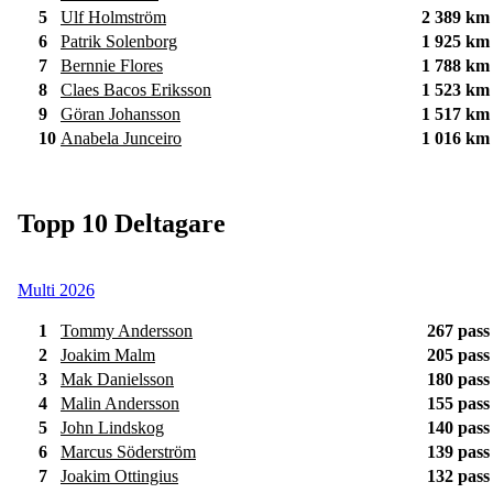
5
Ulf Holmström
2 389 km
6
Patrik Solenborg
1 925 km
7
Bernnie Flores
1 788 km
8
Claes Bacos Eriksson
1 523 km
9
Göran Johansson
1 517 km
10
Anabela Junceiro
1 016 km
Topp 10 Deltagare
Multi 2026
1
Tommy Andersson
267 pass
2
Joakim Malm
205 pass
3
Mak Danielsson
180 pass
4
Malin Andersson
155 pass
5
John Lindskog
140 pass
6
Marcus Söderström
139 pass
7
Joakim Ottingius
132 pass