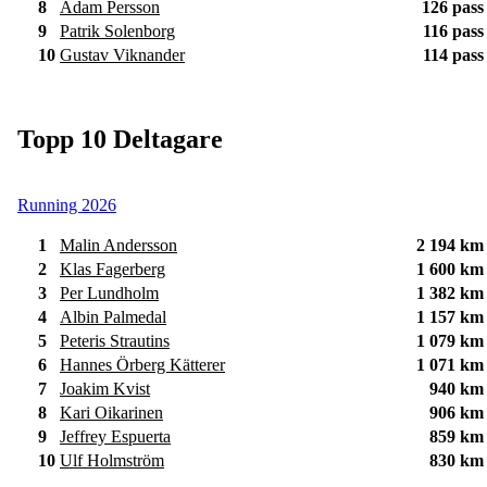
8
Adam Persson
126 pass
9
Patrik Solenborg
116 pass
10
Gustav Viknander
114 pass
Topp 10 Deltagare
Running 2026
1
Malin Andersson
2 194 km
2
Klas Fagerberg
1 600 km
3
Per Lundholm
1 382 km
4
Albin Palmedal
1 157 km
5
Peteris Strautins
1 079 km
6
Hannes Örberg Kätterer
1 071 km
7
Joakim Kvist
940 km
8
Kari Oikarinen
906 km
9
Jeffrey Espuerta
859 km
10
Ulf Holmström
830 km