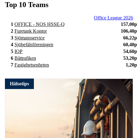
Top 10 Teams
Office League 2026
1
OFFICE - NOS HSSE-Q
157,00p
2
Furetank Kontor
106,40p
3
Sjömansservice
66,22p
4
Sjöbefälsföreningen
60,40p
5
IOP
54,60p
6
Båttrafiken
53,20p
7
Fastighetsenheten
1,20p
Hälsotips