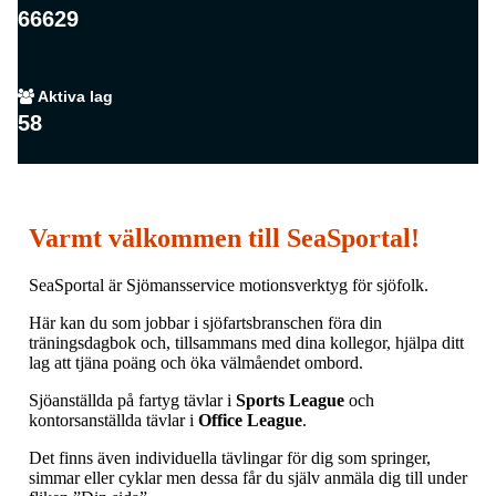
66629
Aktiva lag
58
Varmt välkommen till SeaSportal!
SeaSportal är Sjömansservice motionsverktyg för sjöfolk.
Här kan du som jobbar i sjöfartsbranschen föra din
träningsdagbok och, tillsammans med dina kollegor, hjälpa ditt
lag att tjäna poäng och öka välmåendet ombord.
Sjöanställda på fartyg tävlar i
Sports League
och
kontorsanställda tävlar i
Office League
.
Det finns även individuella tävlingar för dig som springer,
simmar eller cyklar men dessa får du själv anmäla dig till under