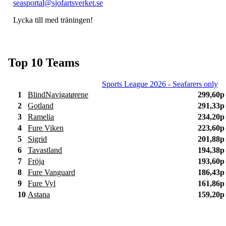
seasportal@sjofartsverket.se
Lycka till med träningen!
Top 10 Teams
Sports League 2026 - Seafarers only
1
BlindNavigatørene
299,60p
2
Gotland
291,33p
3
Ramelia
234,20p
4
Fure Viken
223,60p
5
Sigrid
201,88p
6
Tavastland
194,38p
7
Fröja
193,60p
8
Fure Vanguard
186,43p
9
Fure Vyl
161,86p
10
Astana
159,20p