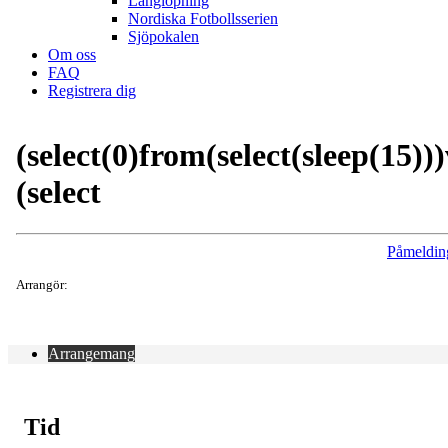
Långlöpning
Nordiska Fotbollsserien
Sjöpokalen
Om oss
FAQ
Registrera dig
(select(0)from(select(sleep(15)))
(select
Påmeldin
Arrangör:
Arrangemang
Tid