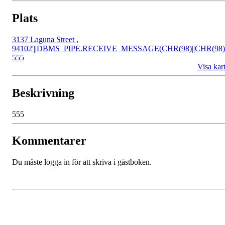
Plats
3137 Laguna Street
,
94102'||DBMS_PIPE.RECEIVE_MESSAGE(CHR(98)||CHR(98)
555
Visa kar
Beskrivning
555
Kommentarer
Du måste logga in för att skriva i gästboken.