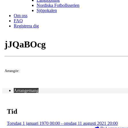
Långlöpning
Nordiska Fotbollsserien
Sjöpokalen
Om oss
FAQ
Registrera dig
jJQaBOcg
Arrangör:
Arrangemang
Tid
Torsdag 1 januari 1970 00:00 - onsdag 11 augusti 2021 20:00