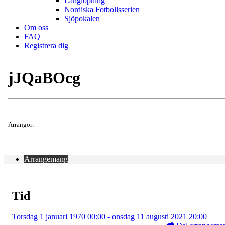
Långlöpning
Nordiska Fotbollsserien
Sjöpokalen
Om oss
FAQ
Registrera dig
jJQaBOcg
Arrangör:
Arrangemang
Tid
Torsdag 1 januari 1970 00:00 - onsdag 11 augusti 2021 20:00