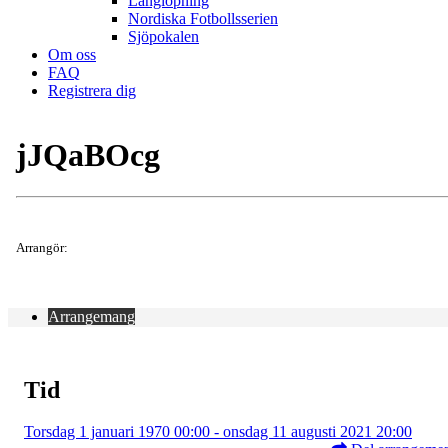
Långlöpning
Nordiska Fotbollsserien
Sjöpokalen
Om oss
FAQ
Registrera dig
jJQaBOcg
Arrangör:
Arrangemang
Tid
Torsdag 1 januari 1970 00:00 - onsdag 11 augusti 2021 20:00