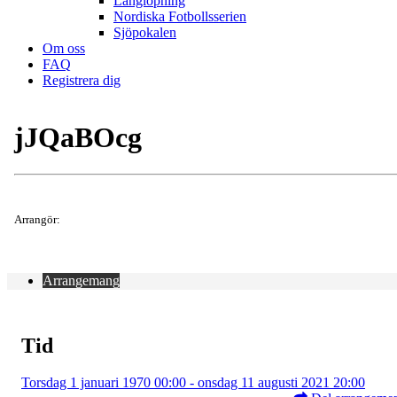
Långlöpning
Nordiska Fotbollsserien
Sjöpokalen
Om oss
FAQ
Registrera dig
jJQaBOcg
Arrangör:
Arrangemang
Tid
Torsdag 1 januari 1970 00:00 - onsdag 11 augusti 2021 20:00