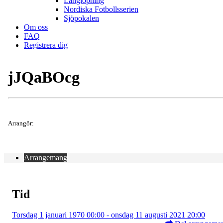
Långlöpning
Nordiska Fotbollsserien
Sjöpokalen
Om oss
FAQ
Registrera dig
jJQaBOcg
Arrangör:
Arrangemang
Tid
Torsdag 1 januari 1970 00:00 - onsdag 11 augusti 2021 20:00