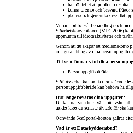
ha möjlighet att publicera resultatt
kunna ta emot och besvara frågor 
planera och genomföra resultatuppf
Vi har stöd för vår behandling i och med a
Sjöarbetskonventionen (MLC 2006) kapite
uppmuntra till idrottsaktiviteter och tävli
Genom att du skapar ett medlemskonto på 
och göra utdrag av dina personuppgifter
Till vem lämnar vi ut dina personuppg
Personuppgiftsbiträden
Sjöfartsverket kan anlita utomstående leve
personuppgiftsbiträde kan behöva ha tillgå
Hur länge bevaras dina uppgifter?
Du kan när som helst välja att avsluta ditt
att det laget du senaste tävlade för ska ku
Oanvända SeaSportal-konton gallras efter i
Vad är ett Dataskyddsombud?