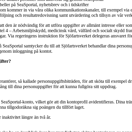
abeller på SeaSportal, nyhetsbrev och i tidskrifter
som kommer in via våra olika kommunikationskanaler, till exempel via 
öljning och resultatredovisning samt utvärdering och tillsyn av vår ve
tt den är nödvändig för att utföra uppgifter av allmänt intresse eller so
l 4 – Arbetsmiljöskydd, medicinsk vård, välfärd och socialt skydd fra
ngar. Via regeringens instruktion för Sjöfartsverket delegeras ansvaret för 
SeaSportal samtycker du till att Sjöfartsverket behandlar dina personup
 genom inloggning på kontot.
ifter?
rantörer, så kallade personuppgiftsbiträden, för att sköta till exempel dr
ng till dina personuppgifter för att kunna fullgöra sitt uppdrag.
 SeaSportal-konto, vilket gör att din kontoprofil avidentifieras. Dina trän
nna tillgodoräkna sig poängen du tillfört laget.
naktivitet längre än två år.