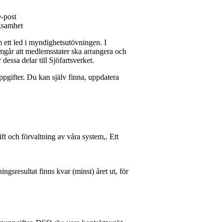
e-post
rksamhet
m ett led i myndighetsutövningen. I
mgår att medlemsstater ska arrangera och
dessa delar till Sjöfartsverket.
pgifter. Du kan själv finna, uppdatera
ift och förvaltning av våra system,. Ett
ingsresultat finns kvar (minst) året ut, för