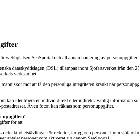
gifter
 för webbplatsen SeaSportal och all annan hantering av personuppgifte
ka dataskyddslagen (DSL) tillämpas inom Sjöfartsverket från den 25 
sverkets verksamhet.
nniskor mot att få den personliga integriteten kränkt när personuppg
m kan identifiera en individ direkt eller indirekt. Vanlig information 
postadresser. Även foton kan räknas som personuppgifter.
a uppgifter?
fter för att
 och aktivitetstävlingar för rederier, fartyg och personer inom sjöfarts
 över antalet personer som aktiverat sig genom SeaSportal