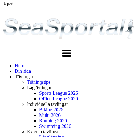
E-post
Växla
navigering
Hem
Din sida
Tävlingar
Träningstips
Lagtävlingar
Sports League 2026
Office League 2026
Individuella tävlingar
Biking 2026
Multi 2026
Running 2026
Swimming 2026
Externa tävlingar