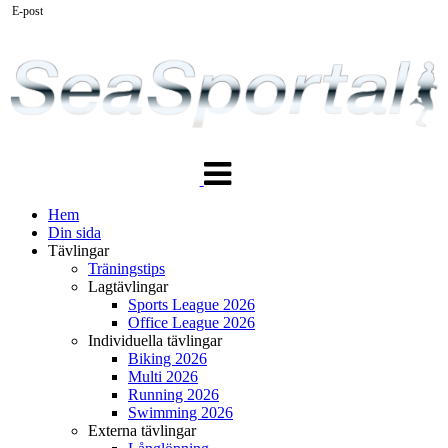
E-post
Växla
navigering
Hem
Din sida
Tävlingar
Träningstips
Lagtävlingar
Sports League 2026
Office League 2026
Individuella tävlingar
Biking 2026
Multi 2026
Running 2026
Swimming 2026
Externa tävlingar