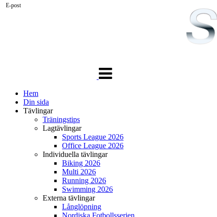
E-post
Växla
navigering
Hem
Din sida
Tävlingar
Träningstips
Lagtävlingar
Sports League 2026
Office League 2026
Individuella tävlingar
Biking 2026
Multi 2026
Running 2026
Swimming 2026
Externa tävlingar
Långlöpning
Nordiska Fotbollsserien