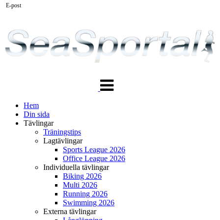
E-post
Växla
navigering
Hem
Din sida
Tävlingar
Träningstips
Lagtävlingar
Sports League 2026
Office League 2026
Individuella tävlingar
Biking 2026
Multi 2026
Running 2026
Swimming 2026
Externa tävlingar