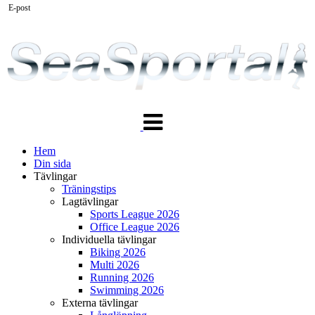
E-post
Växla
navigering
Hem
Din sida
Tävlingar
Träningstips
Lagtävlingar
Sports League 2026
Office League 2026
Individuella tävlingar
Biking 2026
Multi 2026
Running 2026
Swimming 2026
Externa tävlingar