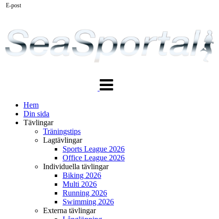
E-post
Växla
navigering
Hem
Din sida
Tävlingar
Träningstips
Lagtävlingar
Sports League 2026
Office League 2026
Individuella tävlingar
Biking 2026
Multi 2026
Running 2026
Swimming 2026
Externa tävlingar