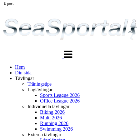
E-post
Växla
navigering
Hem
Din sida
Tävlingar
Träningstips
Lagtävlingar
Sports League 2026
Office League 2026
Individuella tävlingar
Biking 2026
Multi 2026
Running 2026
Swimming 2026
Externa tävlingar