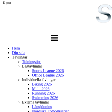
E-post
Växla
navigering
Hem
Din sida
Tävlingar
Träningstips
Lagtävlingar
Sports League 2026
Office League 2026
Individuella tävlingar
Biking 2026
Multi 2026
Running 2026
Swimming 2026
Externa tävlingar
Långlöpning
Nordiska Fotbollsserien