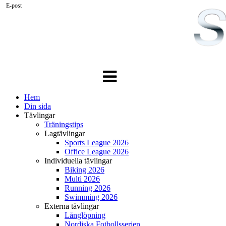
E-post
Växla
navigering
Hem
Din sida
Tävlingar
Träningstips
Lagtävlingar
Sports League 2026
Office League 2026
Individuella tävlingar
Biking 2026
Multi 2026
Running 2026
Swimming 2026
Externa tävlingar
Långlöpning
Nordiska Fotbollsserien