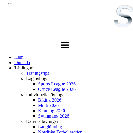
E-post
Växla
navigering
Hem
Din sida
Tävlingar
Träningstips
Lagtävlingar
Sports League 2026
Office League 2026
Individuella tävlingar
Biking 2026
Multi 2026
Running 2026
Swimming 2026
Externa tävlingar
Långlöpning
Nordiska Fotbollsserien