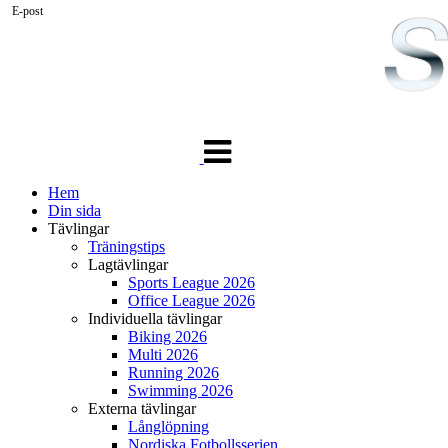
E-post
Växla
navigering
Hem
Din sida
Tävlingar
Träningstips
Lagtävlingar
Sports League 2026
Office League 2026
Individuella tävlingar
Biking 2026
Multi 2026
Running 2026
Swimming 2026
Externa tävlingar
Långlöpning
Nordiska Fotbollsserien