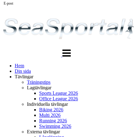
E-post
Växla
navigering
Hem
Din sida
Tävlingar
Träningstips
Lagtävlingar
Sports League 2026
Office League 2026
Individuella tävlingar
Biking 2026
Multi 2026
Running 2026
Swimming 2026
Externa tävlingar