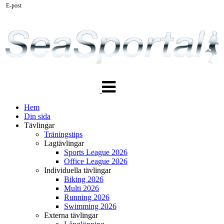
E-post
Växla
navigering
Hem
Din sida
Tävlingar
Träningstips
Lagtävlingar
Sports League 2026
Office League 2026
Individuella tävlingar
Biking 2026
Multi 2026
Running 2026
Swimming 2026
Externa tävlingar