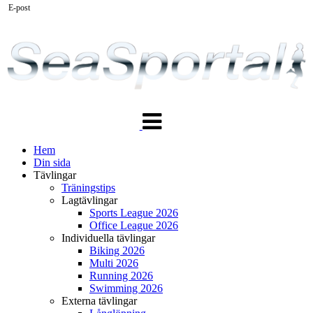
E-post
Växla
navigering
Hem
Din sida
Tävlingar
Träningstips
Lagtävlingar
Sports League 2026
Office League 2026
Individuella tävlingar
Biking 2026
Multi 2026
Running 2026
Swimming 2026
Externa tävlingar